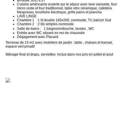
terrasse SUD EST
Cuisine américaine ouverte sur le séjour avec lave vaisselle, four
micro onde et four traditionnel, table vitro céramique, cafetière
Nespresso, bouilloire électrique, grille pains et plancha
LAVE LINGE
Chambre 1 : 1 lit double 160x200, commode, TV, balcon Sud
Chambre 2 : 2 lits simples commode
Salle de bains : 1 baignoire/douche, lavabo , WC
Entrée avec WC séparé en rez de chaussée
Dégagement avec Placard.
Terrasse de 15 m2 avec mobiliers de jardin : table , chaises et transat,
espace vert privatif
Ménage final et draps, serviettes inclus dans nos prix en juillet et aout