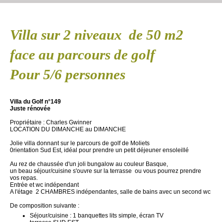
Villa sur 2 niveaux de 50 m2
face au parcours de golf
Pour 5/6 personnes
Villa du Golf n°149
Juste rénovée
Propriétaire : Charles Gwinner
LOCATION DU DIMANCHE au DIMANCHE
Jolie villa donnant sur le parcours de golf de Moliets
0rientation Sud Est, idéal pour prendre un petit déjeuner ensoleillé
Au rez de chaussée d'un joli bungalow au couleur Basque,
un beau séjour/cuisine s'ouvre sur la terrasse ou vous pourrez prendre
vos repas.
Entrée et wc indépendant
A l'étage 2 CHAMBRES indépendantes, salle de bains avec un second wc
De composition suivante :
Séjour/cuisine : 1 banquettes lits simple, écran TV